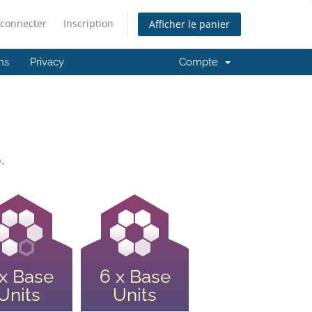
 connecter
Inscription
Afficher le panier
ms
Privacy
Compte
.
 x Base
6 x Base
Units
Units