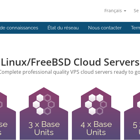
Français
Se
de connaissances
État du réseau
Nous contacter
Ter
Linux/FreeBSD Cloud Servers
Complete professional quality VPS cloud servers ready to go
se
3 x Base
4 x Base
5
s
Units
Units