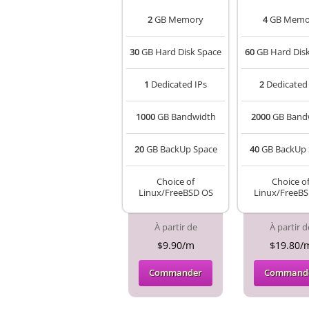
2
GB Memory
4
GB Memo
30
GB Hard Disk Space
60
GB Hard Dis
1
Dedicated IPs
2
Dedicated 
1000
GB Bandwidth
2000
GB Band
20
GB BackUp Space
40
GB BackUp 
Choice of
Choice o
Linux/FreeBSD OS
Linux/FreeB
À partir de
À partir d
$9.90/m
$19.80/
Commander
Command