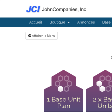
Accueil
Boutique
Annonces
Base 
Afficher le Menu
1 Base Unit
2 x Ba
Plan
Unit