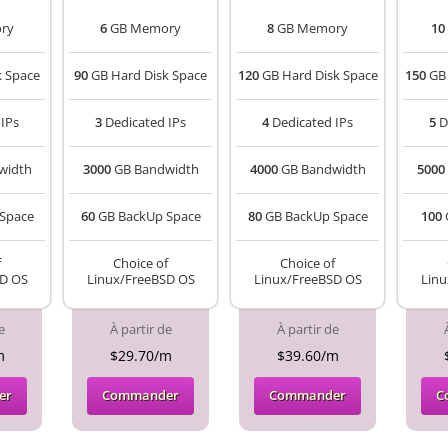
ry
6
GB Memory
8
GB Memory
10
k Space
90
GB Hard Disk Space
120
GB Hard Disk Space
150
GB 
IPs
3
Dedicated IPs
4
Dedicated IPs
5
D
width
3000
GB Bandwidth
4000
GB Bandwidth
5000
Space
60
GB BackUp Space
80
GB BackUp Space
100
f
Choice of
Choice of
SD OS
Linux/FreeBSD OS
Linux/FreeBSD OS
Linu
e
À partir de
À partir de
m
$29.70/m
$39.60/m
er
Commander
Commander
C