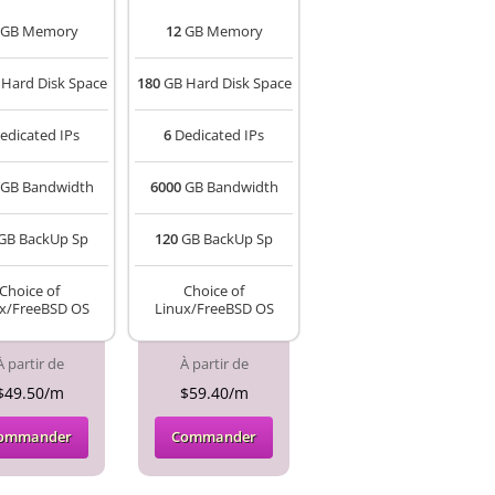
GB Memory
12
GB Memory
Hard Disk Space
180
GB Hard Disk Space
edicated IPs
6
Dedicated IPs
GB Bandwidth
6000
GB Bandwidth
GB BackUp Sp
120
GB BackUp Sp
Choice of
Choice of
x/FreeBSD OS
Linux/FreeBSD OS
À partir de
À partir de
$49.50/m
$59.40/m
ommander
Commander