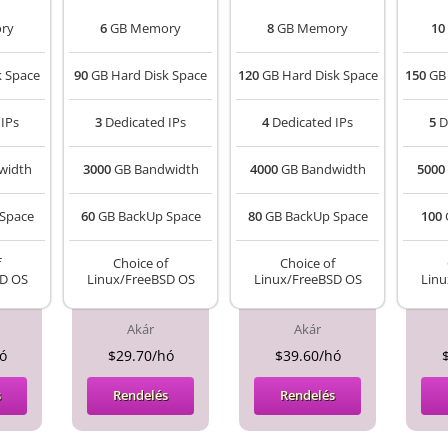
ry
6
GB Memory
8
GB Memory
10
k Space
90
GB Hard Disk Space
120
GB Hard Disk Space
150
GB 
IPs
3
Dedicated IPs
4
Dedicated IPs
5
D
width
3000
GB Bandwidth
4000
GB Bandwidth
5000
Space
60
GB BackUp Space
80
GB BackUp Space
100
f
Choice of
Choice of
SD OS
Linux/FreeBSD OS
Linux/FreeBSD OS
Linu
Akár
Akár
ó
$29.70/hó
$39.60/hó
s
Rendelés
Rendelés