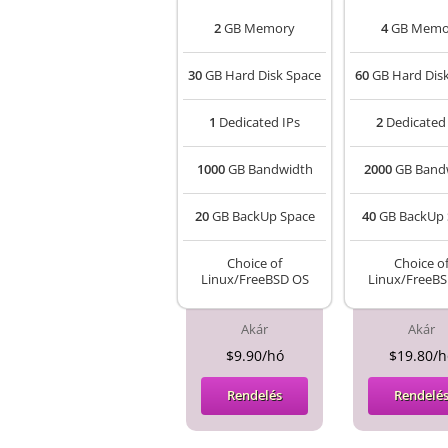
2
GB Memory
4
GB Memo
30
GB Hard Disk Space
60
GB Hard Dis
1
Dedicated IPs
2
Dedicated 
1000
GB Bandwidth
2000
GB Band
20
GB BackUp Space
40
GB BackUp 
Choice of
Choice o
Linux/FreeBSD OS
Linux/FreeB
Akár
Akár
$9.90/hó
$19.80/h
Rendelés
Rendelé