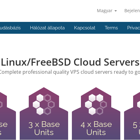
Magyar
Bejelen
udásbázis
Hálózat állapota
Kapcsolat
Terms
Priva
Linux/FreeBSD Cloud Servers
Complete professional quality VPS cloud servers ready to go
se
3 x Base
4 x Base
5
s
Units
Units