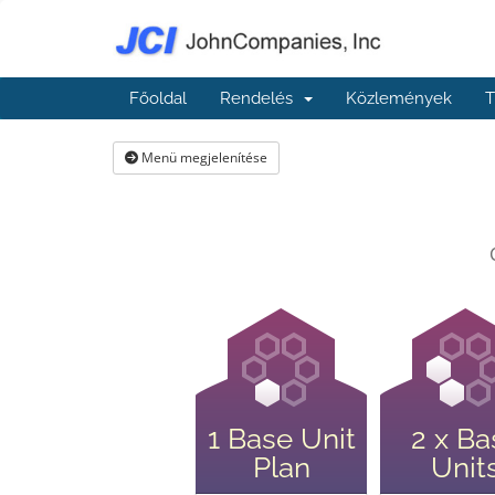
Főoldal
Rendelés
Közlemények
T
Menü megjelenítése
1 Base Unit
2 x Ba
Plan
Unit