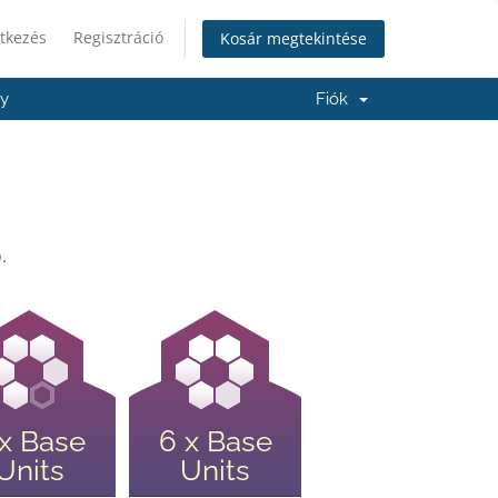
tkezés
Regisztráció
Kosár megtekintése
cy
Fiók
.
 x Base
6 x Base
Units
Units