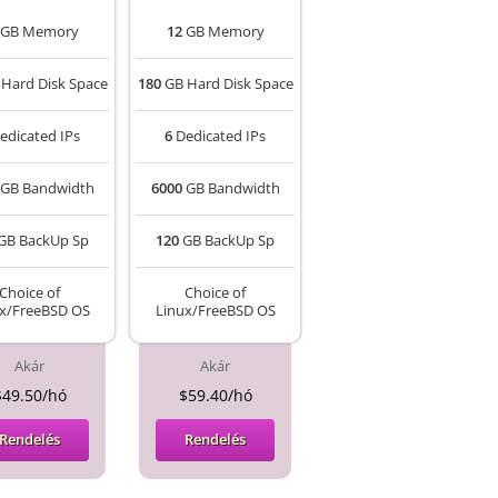
GB Memory
12
GB Memory
Hard Disk Space
180
GB Hard Disk Space
edicated IPs
6
Dedicated IPs
GB Bandwidth
6000
GB Bandwidth
GB BackUp Sp
120
GB BackUp Sp
Choice of
Choice of
x/FreeBSD OS
Linux/FreeBSD OS
Akár
Akár
$49.50/hó
$59.40/hó
Rendelés
Rendelés