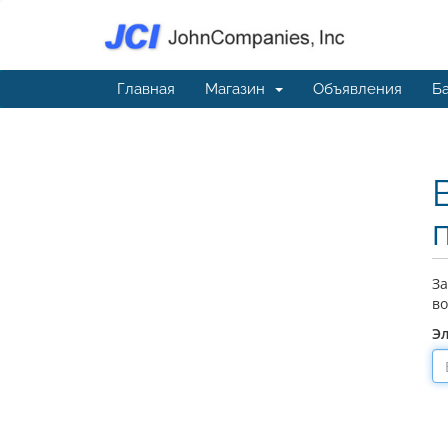
Главная
Магазин
Объявления
Ба
За
во
Э