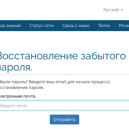
Русский
за знаний
Статус сети
Связь с нами
Terms
Priva
Восстановление забытого
пароля.
были пароль? Введите ваш email для начала процесса
сстановления пароля.
лектронная почта
Отправить