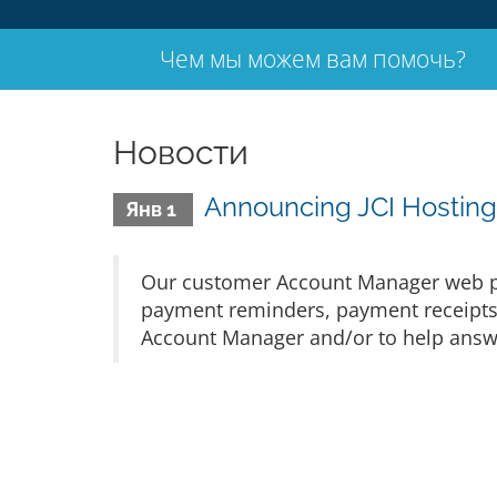
Чем мы можем вам помочь?
Новости
Announcing JCI Hostin
Янв 1
Our customer Account Manager web por
payment reminders, payment receipts,
Account Manager and/or to help answer